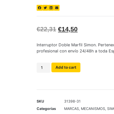
€
22,31
€
14,50
Interruptor Doble Marfil Simon. Pertenec
profesional con envío 24/48h a toda Es
Add to cart
SKU
31398-31
Categorías
MARCAS
,
MECANISMOS
,
SI