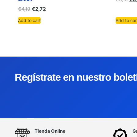
€
4,19
€
2,72
Add to cart
Add to car
Regístrate en nuestro bole
Tienda Online
G