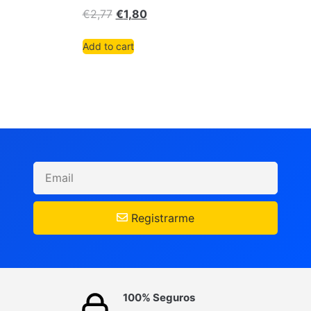
€
2,77
€
1,80
Add to cart
Registrarme
100% Seguros