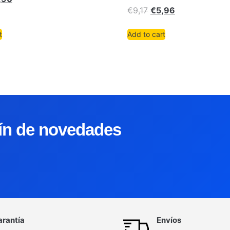
€
9,17
€
5,96
t
Add to cart
tín de novedades
arantía
Envíos