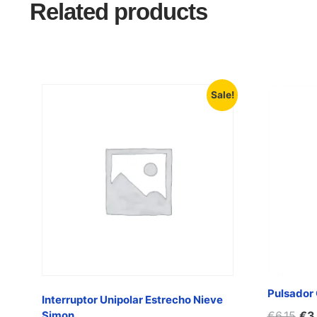
Related products
Sale!
Pulsador
Interruptor Unipolar Estrecho Nieve
€
6,15
€
3
Simon