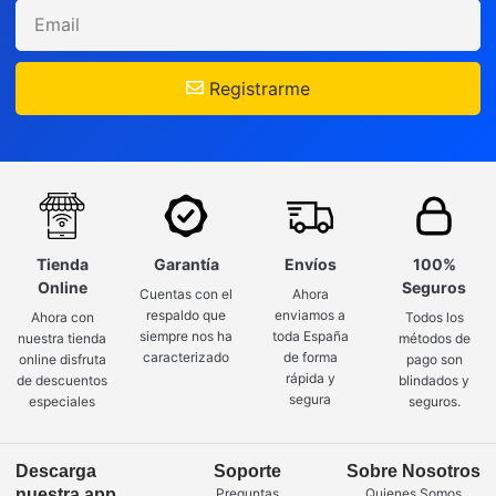
Registrarme
Tienda
Garantía
Envíos
100%
Online
Seguros
Cuentas con el
Ahora
respaldo que
enviamos a
Ahora con
Todos los
siempre nos ha
toda España
nuestra tienda
métodos de
caracterizado
de forma
online disfruta
pago son
rápida y
de descuentos
blindados y
segura
especiales
seguros.
Descarga
Soporte
Sobre Nosotros
nuestra app
Preguntas
Quienes Somos