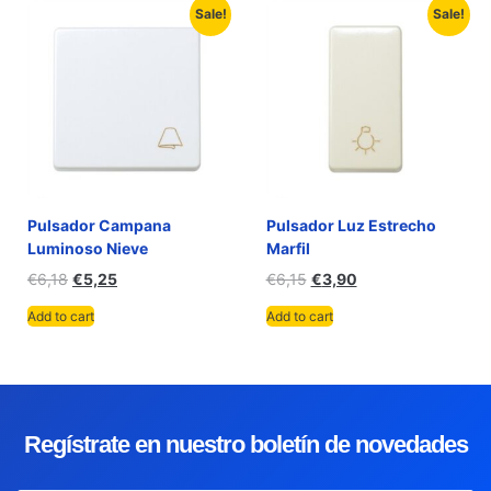
Sale!
Sale!
Pulsador Campana
Pulsador Luz Estrecho
Luminoso Nieve
Marfil
€
6,18
€
5,25
€
6,15
€
3,90
Add to cart
Add to cart
Regístrate en nuestro boletín de novedades