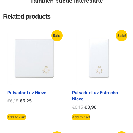
También puede interesarte
Related products
Sale!
Sale!
Pulsador Luz Nieve
Pulsador Luz Estrecho
Nieve
€
6,18
€
5,25
€
6,15
€
3,90
Add to cart
Add to cart