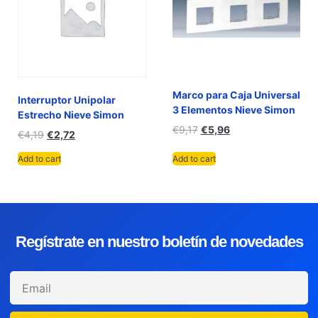
Marco para Caja Universal
Interruptor Unipolar
3 Elementos Nieve Simon
Estrecho Nieve Simon
€
9,17
€
5,96
€
4,19
€
2,72
Add to cart
Add to cart
Regístrate en nuestro boletín de novedades