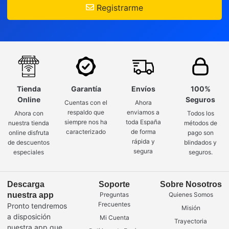
Registrarme
Tienda
Garantía
Envíos
100%
Online
Seguros
Cuentas con el
Ahora
respaldo que
enviamos a
Ahora con
Todos los
siempre nos ha
toda España
nuestra tienda
métodos de
caracterizado
de forma
online disfruta
pago son
rápida y
de descuentos
blindados y
segura
especiales
seguros.
Descarga
Soporte
Sobre Nosotros
nuestra app
Preguntas
Quienes Somos
Frecuentes
Pronto tendremos
Misión
a disposición
Mi Cuenta
Trayectoria
nuestra app que