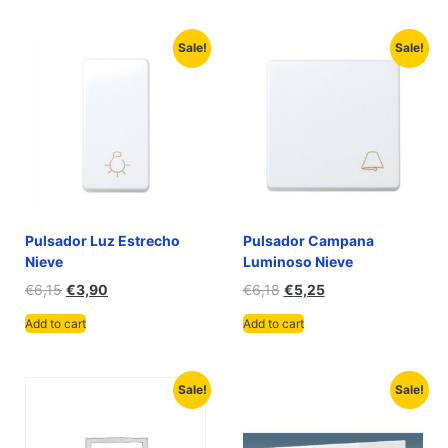
Sale!
Sale!
Pulsador Luz Estrecho
Pulsador Campana
Nieve
Luminoso Nieve
€
6,15
€
3,90
€
6,18
€
5,25
Add to cart
Add to cart
Sale!
Sale!