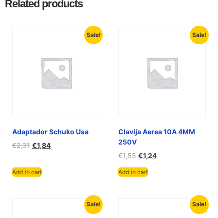
Related products
Sale!
Sale!
Adaptador Schuko Usa
Clavija Aerea 10A 4MM
250V
€
2,31
€
1,84
€
1,55
€
1,24
Add to cart
Add to cart
Sale!
Sale!