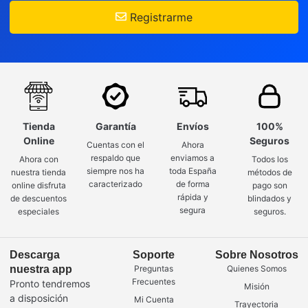
Registrarme
Tienda
Garantía
Envíos
100%
Online
Seguros
Cuentas con el
Ahora
respaldo que
enviamos a
Ahora con
Todos los
siempre nos ha
toda España
nuestra tienda
métodos de
caracterizado
de forma
online disfruta
pago son
rápida y
de descuentos
blindados y
segura
especiales
seguros.
Descarga
Soporte
Sobre Nosotros
nuestra app
Preguntas
Quienes Somos
Frecuentes
Pronto tendremos
Misión
a disposición
Mi Cuenta
Trayectoria