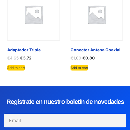
Adaptador Triple
Conector Antena Coaxial
€
4,65
€
3,72
€
1,00
€
0,80
Add to cart
Add to cart
Regístrate en nuestro boletín de novedades