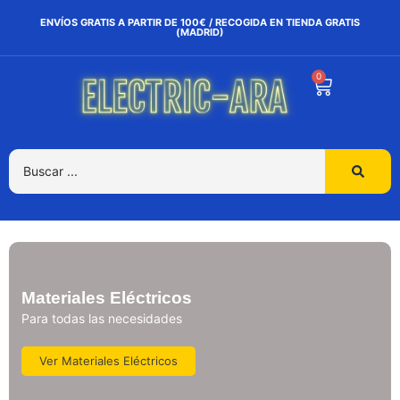
ENVÍOS GRATIS A PARTIR DE 100€ / RECOGIDA EN TIENDA GRATIS
(MADRID)
0
Materiales Eléctricos
Para todas las necesidades
Ver Materiales Eléctricos