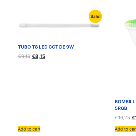
Sale!
TUBO T8 LED CCT DE 9W
€
9,10
€
8,15
BOMBILL
5RGB
€
16,25
€
Add to cart
Add to car