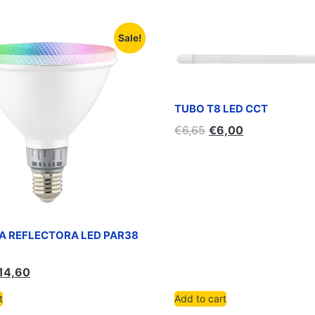
Sale!
TUBO T8 LED CCT
€
6,65
€
6,00
A REFLECTORA LED PAR38
14,60
t
Add to cart