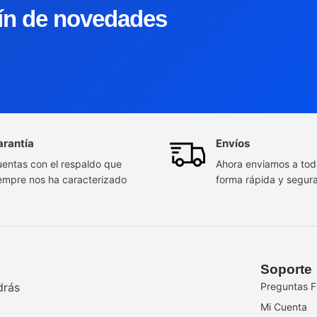
tín de novedades
arantía
Envíos
entas con el respaldo que
Ahora enviamos a to
empre nos ha caracterizado
forma rápida y segur
Soporte
drás
Preguntas F
Mi Cuenta