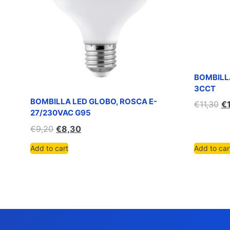
BOMBILL
3CCT
BOMBILLA LED GLOBO, ROSCA E-
€
11,30
€
27/230VAC G95
€
9,20
€
8,30
Add to cart
Add to car