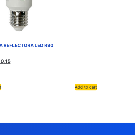
A REFLECTORA LED R90
10,15
t
Add to cart