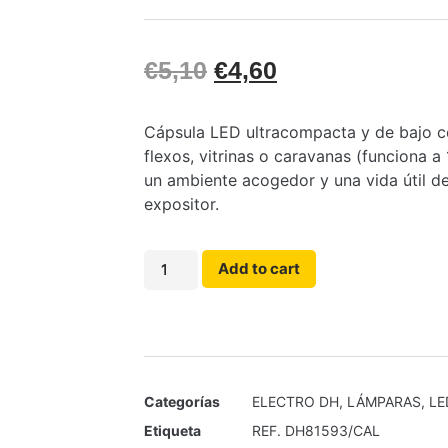
€
5,10
€
4,60
Cápsula LED ultracompacta y de bajo co
flexos, vitrinas o caravanas (funciona 
un ambiente acogedor y una vida útil de
expositor.
Add to cart
Categorías
ELECTRO DH
,
LÁMPARAS
,
LE
Etiqueta
REF. DH81593/CAL