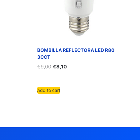
BOMBILLA REFLECTORA LED R80
3CCT
€
9,00
€
8,10
Add to cart