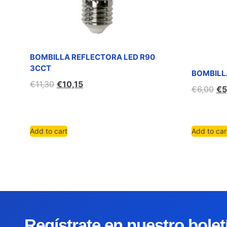
BOMBILLA REFLECTORA LED R90
3CCT
BOMBILLA
€
11,30
€
10,15
€
6,00
€
5
Add to cart
Add to car
Regístrate en nuestro bole