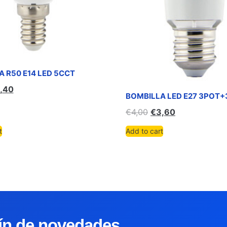
 R50 E14 LED 5CCT
,40
BOMBILLA LED E27 3POT
€
4,00
€
3,60
t
Add to cart
tín de novedades