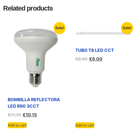
Related products
Sale!
Sale!
TUBO T8 LED CCT
€
6,65
€
6,00
BOMBILLA REFLECTORA
LED R90 3CCT
€
11,30
€
10,15
Add to cart
Add to cart