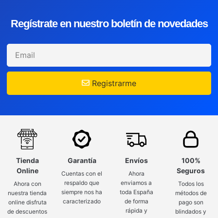
Regístrate en nuestro boletín de novedades
Registrarme
Tienda
Garantía
Envíos
100%
Online
Seguros
Cuentas con el
Ahora
respaldo que
enviamos a
Ahora con
Todos los
siempre nos ha
toda España
nuestra tienda
métodos de
caracterizado
de forma
online disfruta
pago son
rápida y
de descuentos
blindados y