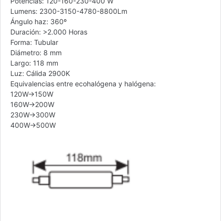
Potencias: 120-160-230-400 W
Lumens: 2300-3150-4780-8800Lm
Ángulo haz: 360º
Duración: >2.000 Horas
Forma: Tubular
Diámetro: 8 mm
Largo: 118 mm
Luz: Cálida 2900K
Equivalencias entre ecohalógena y halógena:
120W→150W
160W→200W
230W→300W
400W→500W