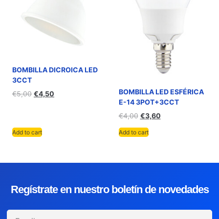
BOMBILLA DICROICA LED
3CCT
BOMBILLA LED ESFÉRICA
€
5,00
€
4,50
E-14 3POT+3CCT
€
4,00
€
3,60
Add to cart
Add to cart
Regístrate en nuestro boletín de novedades