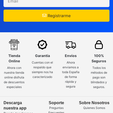
Registrarme
Tienda
Garantía
Envíos
100%
Online
Seguros
Cuentas con el
Ahora
respaldo que
enviamos a
Ahora con
Todos los
siempre nos ha
toda España
nuestra tienda
métodos de
caracterizado
de forma
online disfruta
pago son
rápida y
de descuentos
blindados y
segura
especiales
seguros.
Descarga
Soporte
Sobre Nosotros
nuestra app
Preguntas
Quienes Somos
Frecuentes